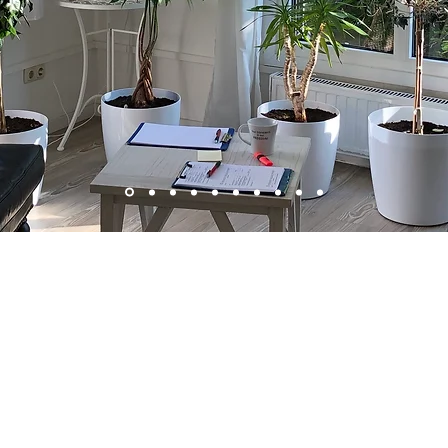
Telefon: (089)420954333
©2026 Psychologische Psychotherapeutin Katerina Obermeier.